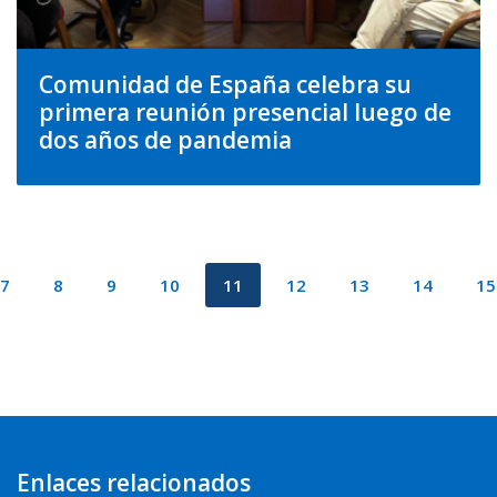
Comunidad de España celebra su
primera reunión presencial luego de
dos años de pandemia
7
8
9
10
11
12
13
14
15
Enlaces relacionados