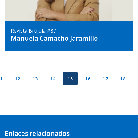
Revista Brújula #87
Manuela Camacho Jaramillo
1
12
13
14
15
16
17
18
Enlaces relacionados