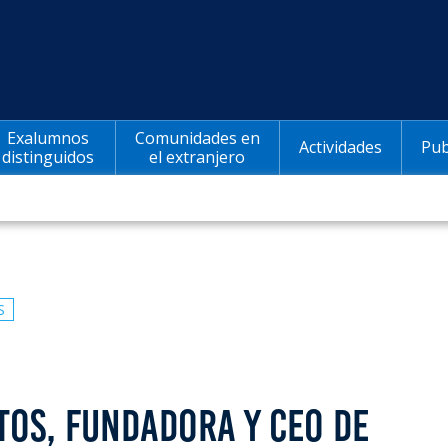
Exalumnos
Comunidades en
Actividades
Pub
distinguidos
el extranjero
S
TOS, FUNDADORA Y CEO DE