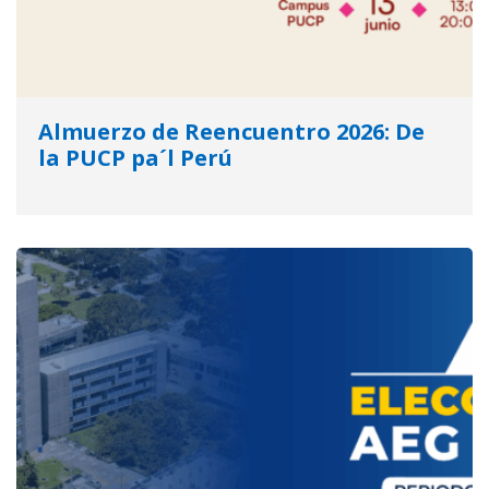
Almuerzo de Reencuentro 2026: De
la PUCP pa´l Perú