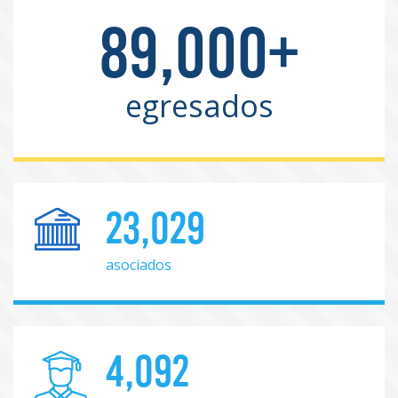
89,000+
egresados
23,029
asociados
4,092