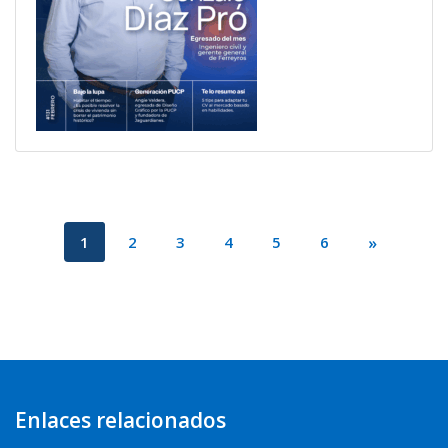
1
2
3
4
5
6
»
Previous
Enlaces relacionados