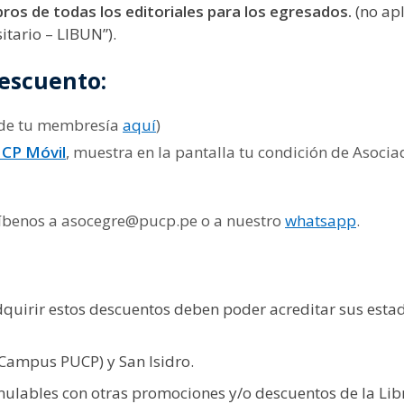
bros de todas los editoriales
para los egresados.
(no apl
itario – LIBUN”).
escuento:
o de tu membresía
aquí
)
CP Móvil
, muestra en la pantalla tu condición de Asociad
críbenos a asocegre@pucp.pe o a nuestro
whatsapp
.
quirir estos descuentos deben poder acreditar sus esta
(Campus PUCP) y San Isidro.
ulables con otras promociones y/o descuentos de la Libr