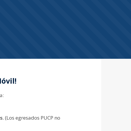
óvil!
a:
es.
(Los egresados PUCP no