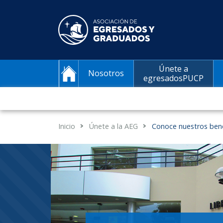
Únete a
Nosotros
egresadosPUCP
Inicio
Únete a la AEG
Conoce nuestros bene