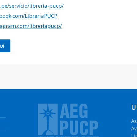
pe/servicio/libreria-pucp/
ebook.com/LibreriaPUCP
tagram.com/libreriapucp/
UÍ
U
As
Av
Li