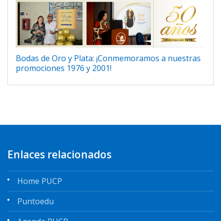
Bodas de Oro y Plata: ¡Conmemoramos a nuestras
promociones 1976 y 2001!
Enlaces relacionados
Home PUCP
Puntoedu