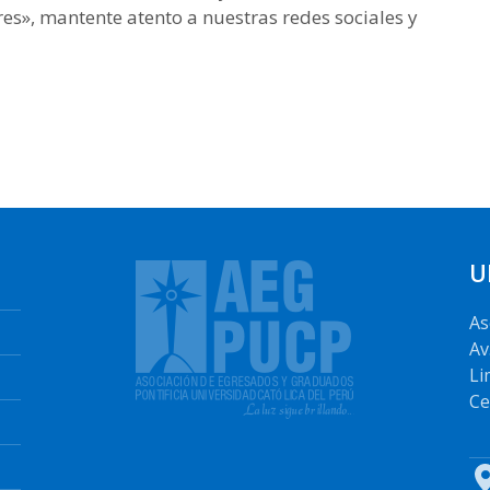
s», mantente atento a nuestras redes sociales y
U
As
Av
Li
Ce