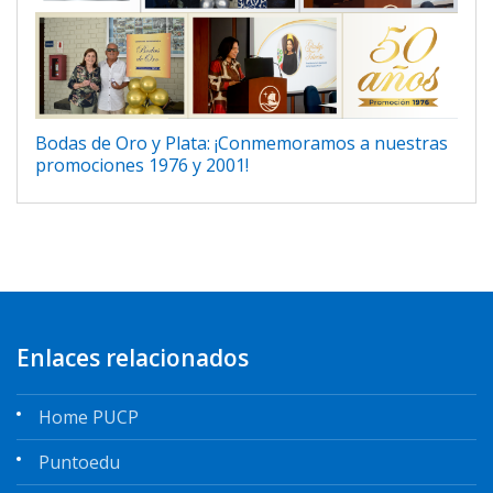
Bodas de Oro y Plata: ¡Conmemoramos a nuestras
promociones 1976 y 2001!
Enlaces relacionados
Home PUCP
Puntoedu