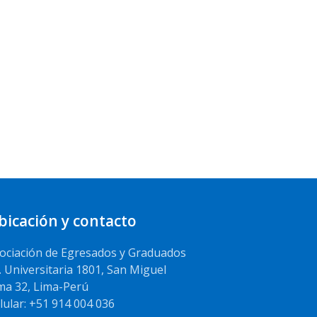
bicación y contacto
ociación de Egresados y Graduados
. Universitaria 1801, San Miguel
ma 32, Lima-Perú
lular: +51 914 004 036