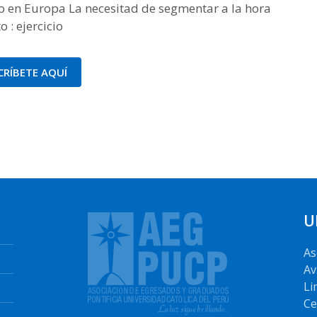
 en Europa La necesitad de segmentar a la hora
 : ejercicio
CRÍBETE AQUÍ
U
As
Av
Li
Ce