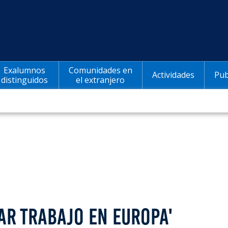
Exalumnos
Comunidades en
Actividades
Pub
distinguidos
el extranjero
AR TRABAJO EN EUROPA'