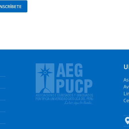
INSCRÍBETE
U
As
Av
Li
Ce