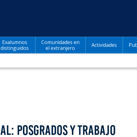
Exalumnos
Comunidades en
Actividades
Pub
distinguidos
el extranjero
AL: POSGRADOS Y TRABAJO