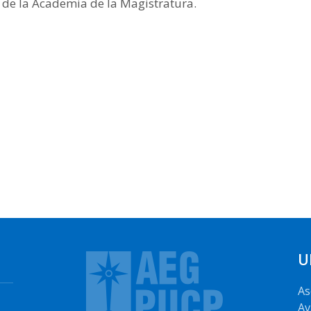
l de la Academia de la Magistratura.
U
As
Av