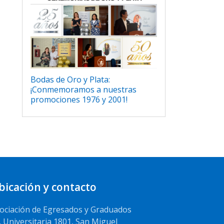
Bodas de Oro y Plata:
¡Conmemoramos a nuestras
promociones 1976 y 2001!
bicación y contacto
ociación de Egresados y Graduados
. Universitaria 1801, San Miguel