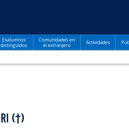
Exalumnos
Comunidades en
Actividades
Pub
distinguidos
el extranjero
RI (†)