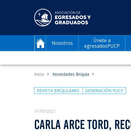
Únete a
Nosotros
egresadosPUCP
Inicio
Novedades Brújula
REVISTA BRÚJULA#83
GENERACIÓN PUCP
31/05/2021
CARLA ARCE TORD, REC