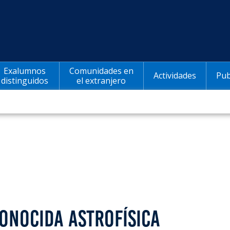
Exalumnos
Comunidades en
Actividades
Pub
distinguidos
el extranjero
ONOCIDA ASTROFÍSICA