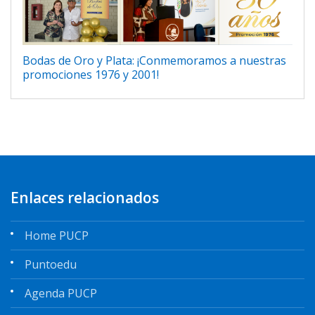
Bodas de Oro y Plata: ¡Conmemoramos a nuestras
promociones 1976 y 2001!
Enlaces relacionados
Home PUCP
Puntoedu
Agenda PUCP