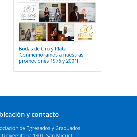
Bodas de Oro y Plata:
¡Conmemoramos a nuestras
promociones 1976 y 2001!
bicación y contacto
ociación de Egresados y Graduados
. Universitaria 1801, San Miguel