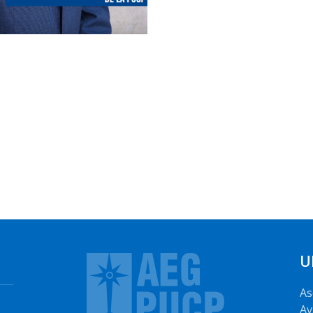
U
As
Av