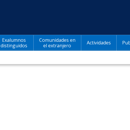
Exalumnos
Comunidades en
Actividades
Pub
distinguidos
el extranjero