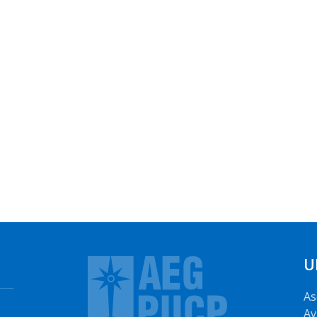
U
As
Av