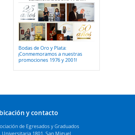
Bodas de Oro y Plata:
¡Conmemoramos a nuestras
promociones 1976 y 2001!
bicación y contacto
ociación de Egresados y Graduados
. Universitaria 1801, San Miguel