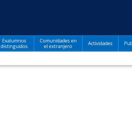
Exalumnos
Comunidades en
Actividades
Pub
distinguidos
el extranjero