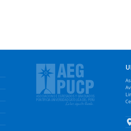
U
As
Av
Li
Ce