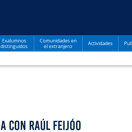
Exalumnos
Comunidades en
Actividades
Pub
distinguidos
el extranjero
IA CON RAÚL FEIJÓO