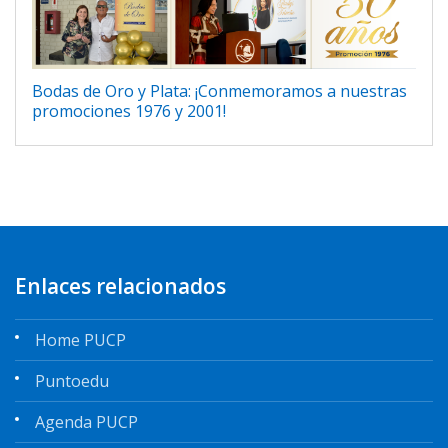
Bodas de Oro y Plata: ¡Conmemoramos a nuestras
promociones 1976 y 2001!
Enlaces relacionados
Home PUCP
Puntoedu
Agenda PUCP