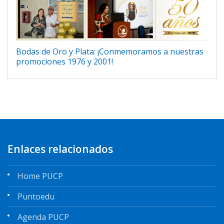
Bodas de Oro y Plata: ¡Conmemoramos a nuestras
promociones 1976 y 2001!
Enlaces relacionados
Home PUCP
Puntoedu
Agenda PUCP