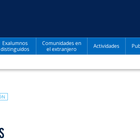
Exalumnos
Comunidades en
Actividades
Pub
distinguidos
el extranjero
ÓN
S