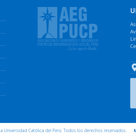
U
As
Av
Li
Ce
cia Universidad Católica del Perú. Todos los derechos reservados.