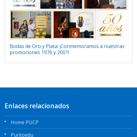
Bodas de Oro y Plata: ¡Conmemoramos a nuestras
promociones 1976 y 2001!
Enlaces relacionados
Home PUCP
Puntoedu