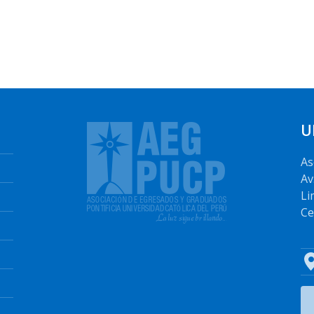
U
As
Av
Li
Ce