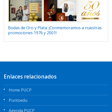
Bodas de Oro y Plata: ¡Conmemoramos a nuestras
promociones 1976 y 2001!
Enlaces relacionados
Home PUCP
Puntoedu
Agenda PUCP