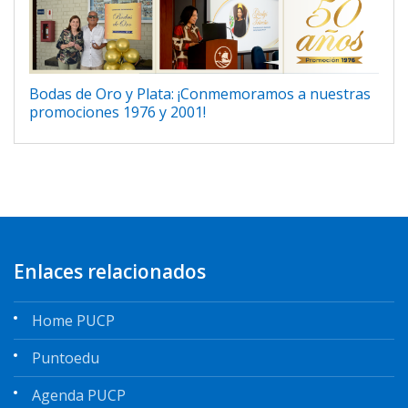
Bodas de Oro y Plata: ¡Conmemoramos a nuestras
promociones 1976 y 2001!
Enlaces relacionados
Home PUCP
Puntoedu
Agenda PUCP