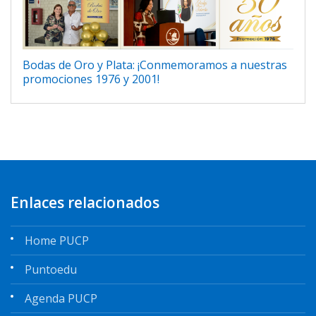
Bodas de Oro y Plata: ¡Conmemoramos a nuestras
promociones 1976 y 2001!
Enlaces relacionados
Home PUCP
Puntoedu
Agenda PUCP