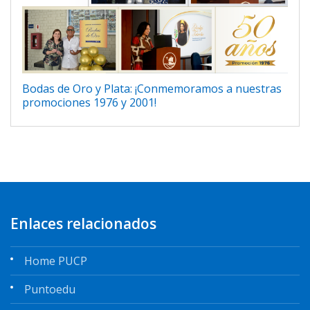
Bodas de Oro y Plata: ¡Conmemoramos a nuestras
promociones 1976 y 2001!
Enlaces relacionados
Home PUCP
Puntoedu