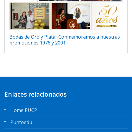
Bodas de Oro y Plata: ¡Conmemoramos a nuestras
promociones 1976 y 2001!
Enlaces relacionados
Home PUCP
Puntoedu