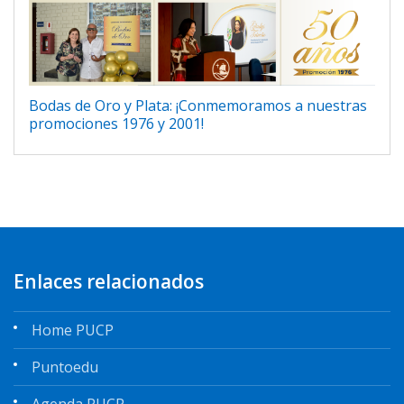
Bodas de Oro y Plata: ¡Conmemoramos a nuestras
promociones 1976 y 2001!
Enlaces relacionados
Home PUCP
Puntoedu
Agenda PUCP