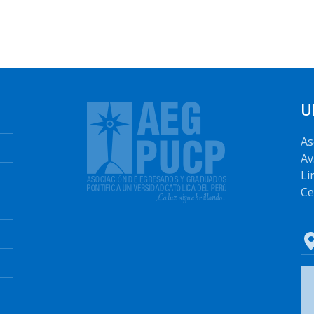
U
As
Av
Li
Ce