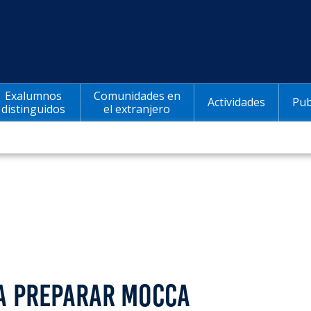
Exalumnos
Comunidades en
Actividades
Pub
distinguidos
el extranjero
 A PREPARAR MOCCA