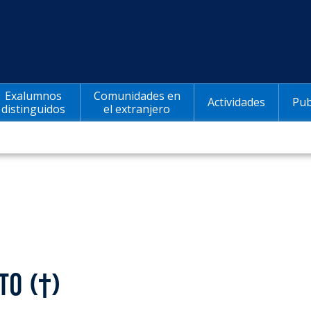
Exalumnos
Comunidades en
Actividades
Pub
distinguidos
el extranjero
TO (†)