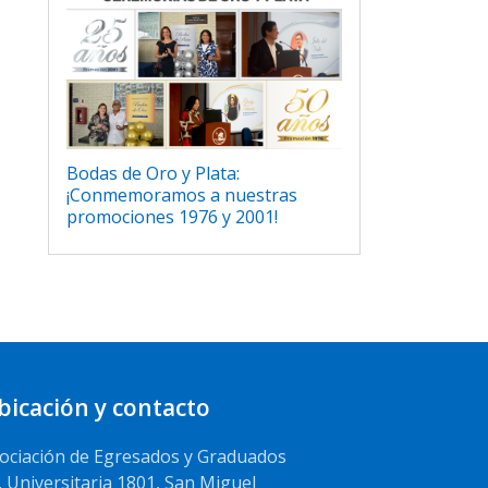
Bodas de Oro y Plata:
¡Conmemoramos a nuestras
promociones 1976 y 2001!
bicación y contacto
ociación de Egresados y Graduados
. Universitaria 1801, San Miguel