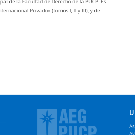
cipal de la Facultad de Derecho de la PUCP. Es
ernacional Privado» (tomos I, II y III), y de
U
As
Av