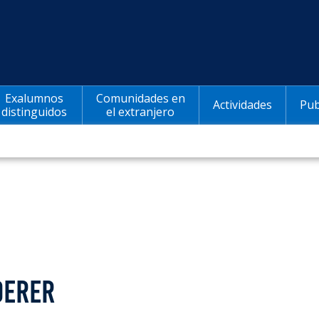
Exalumnos
Comunidades en
Actividades
Pub
distinguidos
el extranjero
DERER