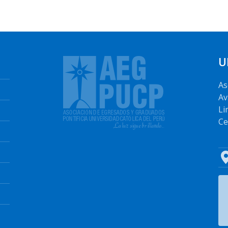
U
As
Av
Li
Ce