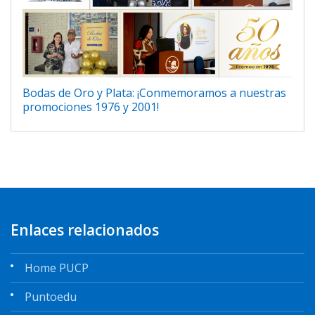
Bodas de Oro y Plata: ¡Conmemoramos a nuestras
promociones 1976 y 2001!
Enlaces relacionados
Home PUCP
Puntoedu