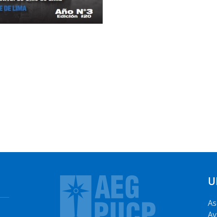
U
As
Av