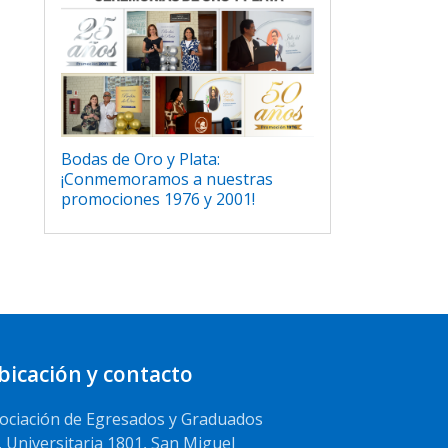
Bodas de Oro y Plata:
¡Conmemoramos a nuestras
promociones 1976 y 2001!
bicación y contacto
ociación de Egresados y Graduados
. Universitaria 1801, San Miguel