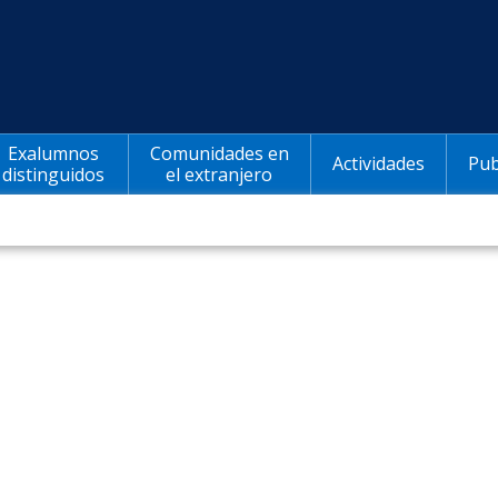
Exalumnos
Comunidades en
Actividades
Pub
distinguidos
el extranjero
0