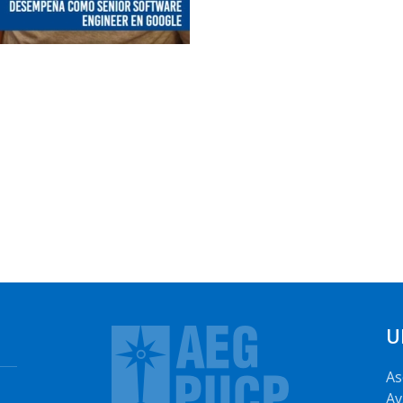
U
As
Av