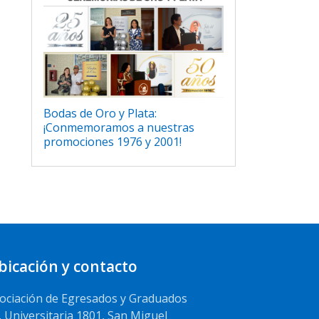
Bodas de Oro y Plata:
¡Conmemoramos a nuestras
promociones 1976 y 2001!
bicación y contacto
ociación de Egresados y Graduados
. Universitaria 1801, San Miguel