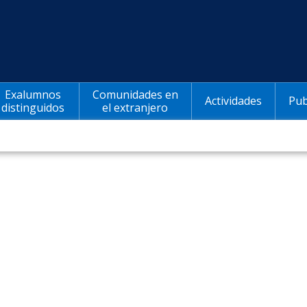
Exalumnos
Comunidades en
Actividades
Pub
distinguidos
el extranjero