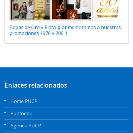
Bodas de Oro y Plata: ¡Conmemoramos a nuestras
promociones 1976 y 2001!
Enlaces relacionados
Home PUCP
Puntoedu
Agenda PUCP