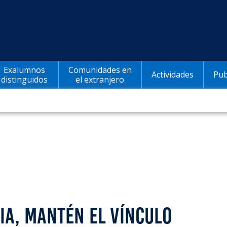
Exalumnos
Comunidades en
Actividades
Pub
distinguidos
el extranjero
CIA, MANTÉN EL VÍNCULO