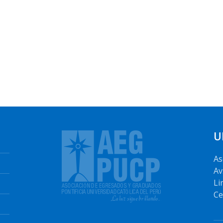
U
As
Av
Li
Ce