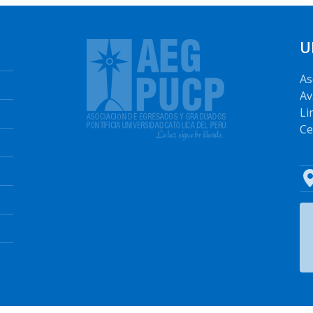
U
As
Av
Li
Ce