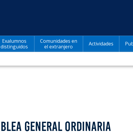
Exalumnos
Comunidades en
Actividades
Pub
distinguidos
el extranjero
BLEA GENERAL ORDINARIA