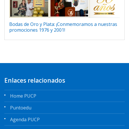
Bodas de Oro y Plata: ¡Conmemoramos a nuestras
promociones 1976 y 2001!
Enlaces relacionados
Home PUCP
Puntoedu
Agenda PUCP