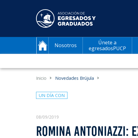
Únete a
Nosotros
egresadosPUCP
Inicio
Novedades Brújula
UN DÍA CON
08/09/2019
ROMINA ANTONIAZZI: E