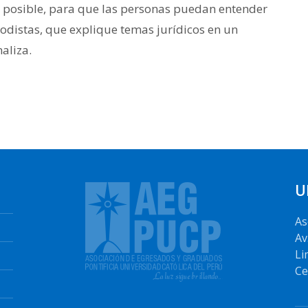
e posible, para que las personas puedan entender
iodistas, que explique temas jurídicos en un
naliza.
U
As
Av
Li
Ce