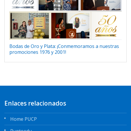
Bodas de Oro y Plata: ¡Conmemoramos a nuestras
promociones 1976 y 2001!
Enlaces relacionados
Home PUCP
Puntoedu