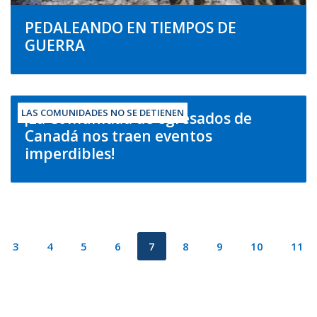
PEDALEANDO EN TIEMPOS DE
GUERRA
LAS COMUNIDADES NO SE DETIENEN
¡La Comunidad de egresados de
Canadá nos traen eventos
imperdibles!
3
4
5
6
7
8
9
10
11