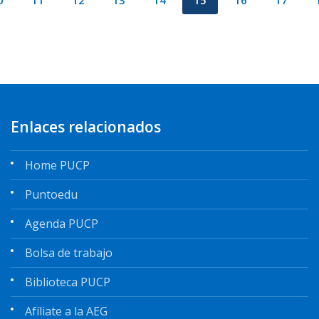
0
11
12
13
14
15
16
17
Enlaces relacionados
Home PUCP
Puntoedu
Agenda PUCP
Bolsa de trabajo
Biblioteca PUCP
Afíliate a la AEG