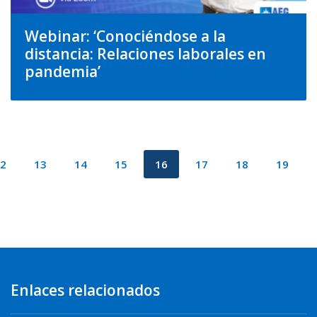
Webinar: ‘Conociéndose a la
distancia: Relaciones laborales en
pandemia’
2
13
14
15
16
17
18
19
Enlaces relacionados